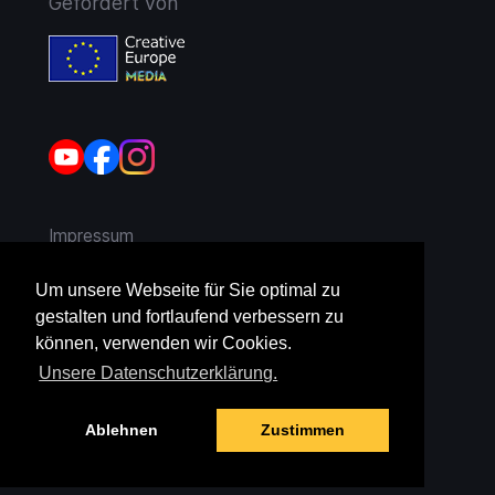
Gefördert von
Impressum
AGB
Um unsere Webseite für Sie optimal zu
gestalten und fortlaufend verbessern zu
Widerruf
können, verwenden wir Cookies.
Unsere Datenschutzerklärung.
Datenschutz
Ablehnen
Zustimmen
Jugendschutz