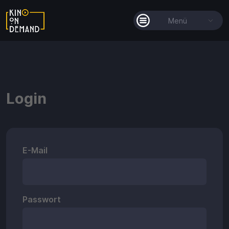
Menü
Alle Filme
Filmkollektionen
Login
So funktioniert's
Guthaben
Die KOD-App
E-Mail
Passwort