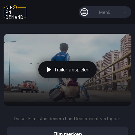
Menü
Alle Filme
Filmkollektionen
So funktioniert's
Trailer abspielen
Guthaben
Die KOD-App
play_arrow
volume_up
fullscreen
more_vert
0:00 / 2:00
Dieser Film ist in deinem Land leider nicht verfügbar.