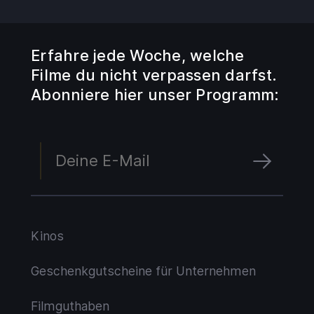
Guthaben
Aufladen
Erfahre jede Woche, welche
Einlösen
Filme du nicht verpassen darfst.
Abonniere hier unser Programm:
Kinos
Geschenkgutscheine für Unternehmen
Filmguthaben