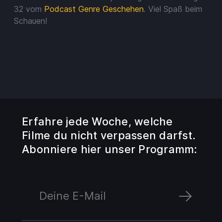
Guthaben
32 vom
Podcast Genre Geschehen
. Viel Spaß beim
Schauen!
Aufladen
Einlösen
Erfahre jede Woche, welche
Filme du nicht verpassen darfst.
Abonniere hier unser Programm: