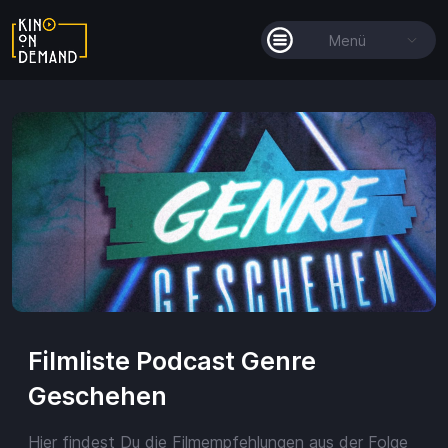
Menü
Alle Filme
Filmkollektionen
So funktioniert's
Guthaben
Die KOD-App
Filmliste Podcast Genre
Geschehen
Hier findest Du die Filmempfehlungen aus der Folge