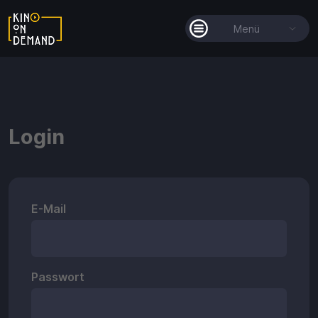
Menü
Alle Filme
Filmkollektionen
Login
So funktioniert's
Guthaben
Die KOD-App
E-Mail
Passwort