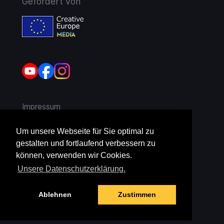
Gefördert von
Impressum
AGB
Um unsere Webseite für Sie optimal zu
gestalten und fortlaufend verbessern zu
Widerruf
können, verwenden wir Cookies.
Unsere Datenschutzerklärung.
Datenschutz
Ablehnen
Zustimmen
Jugendschutz