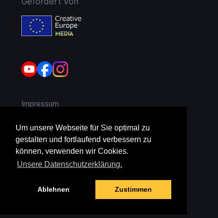
Gefördert von
Impressum
AGB
Um unsere Webseite für Sie optimal zu
gestalten und fortlaufend verbessern zu
Widerruf
können, verwenden wir Cookies.
Unsere Datenschutzerklärung.
Datenschutz
Ablehnen
Zustimmen
Jugendschutz