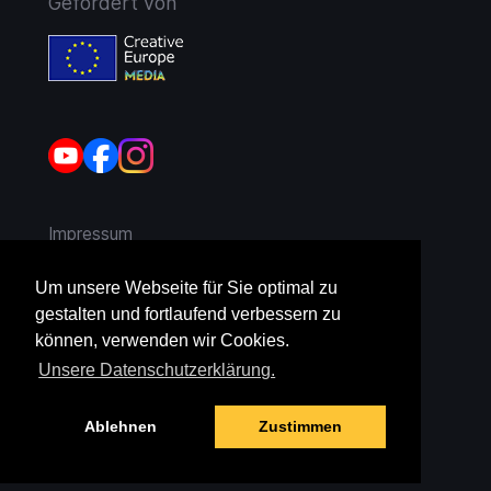
Gefördert von
Impressum
AGB
Um unsere Webseite für Sie optimal zu
gestalten und fortlaufend verbessern zu
Widerruf
können, verwenden wir Cookies.
Unsere Datenschutzerklärung.
Datenschutz
Ablehnen
Zustimmen
Jugendschutz