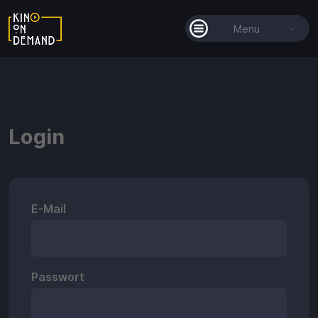
Menü
Alle Filme
Filmkollektionen
Login
So funktioniert's
Guthaben
Die KOD-App
E-Mail
Passwort