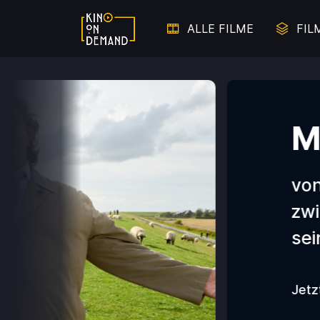
ALLE FILME
FIL
Mein Freun
von einer einzigarti
zwischen einem kle
seinem Lawinenhund 
Jetzt ansehen