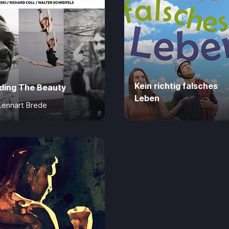
Kein richtig falsches
nding The Beauty
Leben
Lennart Brede
ahre
73 Min.
4,99 €
0 Jahre
80 Min.
4,