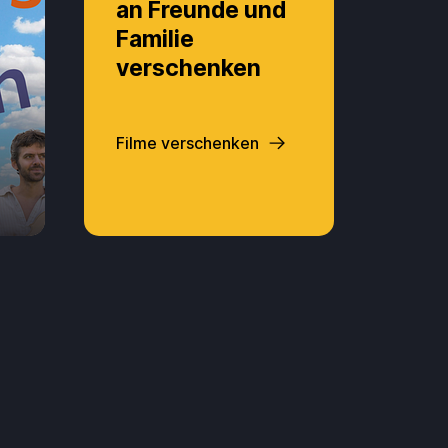
an Freunde und
Familie
verschenken
Filme verschenken
99 €