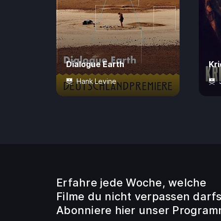
Dialogue Earth
Kri
Hank Levine
0 Jahre
78 Min.
4,99 €
16 
Erfahre jede Woche, welche
Filme du nicht verpassen darfs
Abonniere hier unser Program