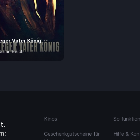
eger Vater König
Julian Reich
Jahre
60 Min.
4,99 €
Kinos
So funktio
t.
m:
Geschenkgutscheine für
Hilfe & Kon