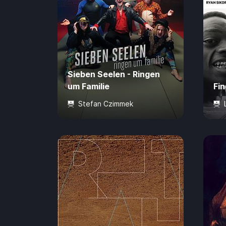
Sieben Seelen - Ringen
um Familie
Fi
Stefan Czimmek
89 Min.
4,99 €
0 J