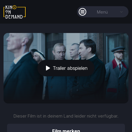
Menü
Alle Filme
Filmkollektionen
So funktioniert's
Trailer abspielen
Guthaben
Die KOD-App
play_arrow
volume_up
fullscreen
more_vert
0:00 / 2:07
Dieser Film ist in deinem Land leider nicht verfügbar.