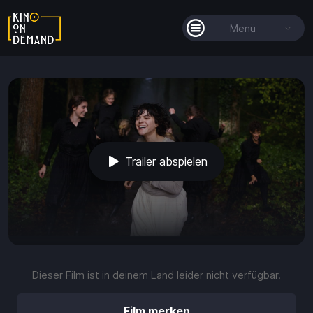
Menü
Alle Filme
Filmkollektionen
So funktioniert's
Trailer abspielen
Guthaben
Die KOD-App
play_arrow
volume_up
fullscreen
more_vert
0:00 / 1:31
Dieser Film ist in deinem Land leider nicht verfügbar.