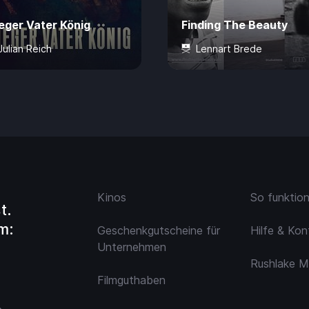
eger Vater König
Finding The Beauty
Julian Reich
Lennart Brede
Jahre
60 Min.
4,99 €
0 Jahre
73 Min.
4,
Kinos
So funktio
t.
m:
Geschenkgutscheine für
Hilfe & Kon
Unternehmen
Rushlake M
Filmguthaben