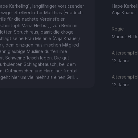
ape Kerkeling), langjähriger Vorsitzender
Hape Kerkeli
ziger Stellvertreter Matthias (Friedrich
Anja Knauer
ls für die nächste Vereinsfeier
hristoph Maria Herbst), von Berlin in
Regie
otten Spruch raus, damit die dröge
Marcus H. R
hlägt seine Frau Melanie (Anja Knauer)
im), dem einzigen muslimischen Mitglied
enn gläubige Muslime dürfen ihre
Altersempfeh
 mit Schweinefleisch legen. Die gut
12 Jahre
 turbulenten Schlagabtausch, bei dem
en, Gutmenschen und Hardliner frontal
Altersempfeh
geht hier um viel mehr als einen Grill...
12 Jahre