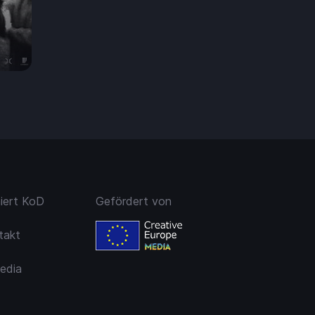
99 €
niert KoD
Gefördert von
takt
edia