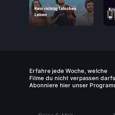
Kein richtig falsches
Kri
Leben
0 Jahre
80 Min.
4,99 €
16 
Erfahre jede Woche, welche
Filme du nicht verpassen darfs
Abonniere hier unser Program