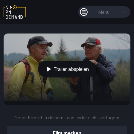
Menü
Alle Filme
Filmkollektionen
So funktioniert's
Trailer abspielen
Guthaben
Die KOD-App
play_arrow
volume_up
fullscreen
more_vert
0:00 / 1:45
Dieser Film ist in deinem Land leider nicht verfügbar.