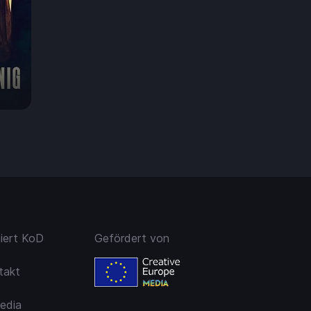
99 €
niert KoD
Gefördert von
takt
edia