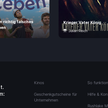
n richtig falsches
Krieger Vater König
ben
Julian Reich
ahre
80 Min.
4,99 €
16 Jahre
60 Min.
4,
Kinos
So funktio
t.
m:
Geschenkgutscheine für
Hilfe & Kon
Unternehmen
Rushlake M