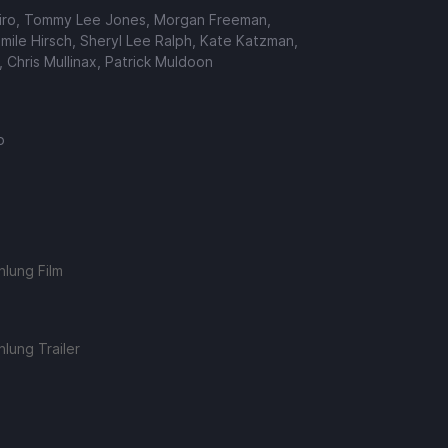
iro, Tommy Lee Jones, Morgan Freeman,
Emile Hirsch, Sheryl Lee Ralph, Kate Katzman,
, Chris Mullinax, Patrick Muldoon
o
lung Film
lung Trailer