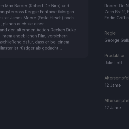
ten Max Barber (Robert De Niro) und
Robert De N
Gangsterboss Reggie Fontaine (Morgan
Zach Braff, 
lmstar James Moore (Emile Hirsch) nach
Eddie Griffin
t, planen auch sie einen
rhand den alternden Action-Recken Duke
Regie
 ihrem angeblichen Film, versichern
George Gall
chließend dafür, dass er bei einem
star ist rüstiger als gedacht...
Produktion
Julie Lott
Altersempfeh
12 Jahre
Altersempfeh
12 Jahre