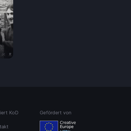
99 €
niert KoD
Gefördert von
takt