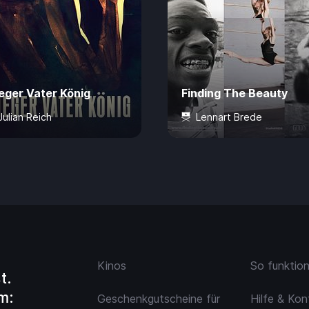
eger Vater König
Finding The Beauty
Julian Reich
Lennart Brede
Jahre
60 Min.
4,99 €
0 Jahre
73 Min.
4,
Kinos
So funktio
t.
m:
Geschenkgutscheine für
Hilfe & Kon