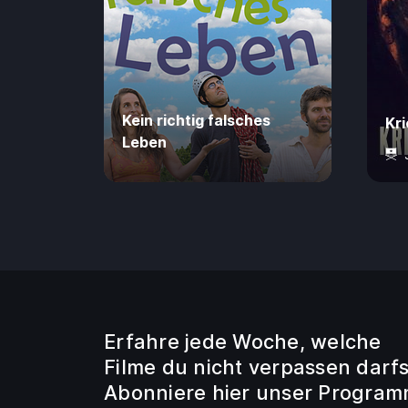
Kein richtig falsches
Kri
Leben
0 Jahre
80 Min.
4,99 €
16 
Erfahre jede Woche, welche
Filme du nicht verpassen darfs
Abonniere hier unser Program