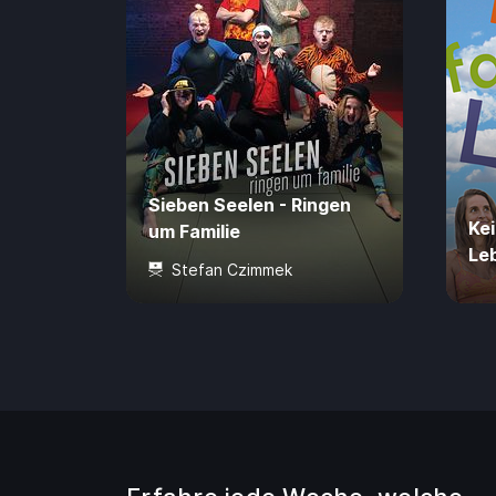
Sieben Seelen - Ringen
Kei
um Familie
Le
Stefan Czimmek
89 Min.
4,99 €
0 J