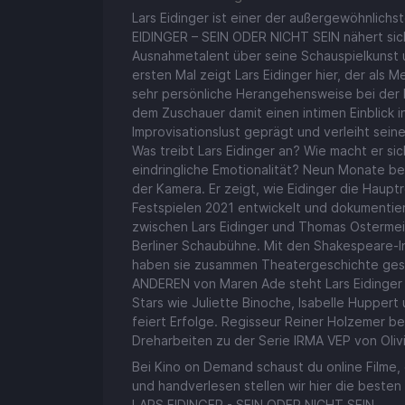
Lars Eidinger ist einer der außergewöhnlichs
EIDINGER – SEIN ODER NICHT SEIN nähert si
Ausnahmetalent über seine Schauspielkunst u
ersten Mal zeigt Lars Eidinger hier, der als Me
sehr persönliche Herangehensweise bei der E
dem Zuschauer damit einen intimen Einblick in
Improvisationslust geprägt und verleiht seine
Was treibt Lars Eidinger an? Wie macht er si
eindringliche Emotionalität? Neun Monate be
der Kamera. Er zeigt, wie Eidinger die Haup
Festspielen 2021 entwickelt und dokumentie
zwischen Lars Eidinger und Thomas Ostermei
Berliner Schaubühne. Mit den Shakespeare-In
haben sie zusammen Theatergeschichte gesc
ANDEREN von Maren Ade steht Lars Eidinger 
Stars wie Juliette Binoche, Isabelle Hupper
feiert Erfolge. Regisseur Reiner Holzemer beg
Dreharbeiten zu der Serie IRMA VEP von Oliv
Bei Kino on Demand schaust du online Filme, d
und handverlesen stellen wir hier die besten
LARS EIDINGER - SEIN ODER NICHT SEIN.