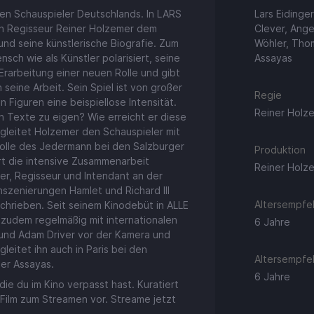
ten Schauspieler Deutschlands. In LARS
Lars Eidinger
ch Regisseur Reiner Holzemer dem
Clever, Ange
nd seine künstlerische Biografie. Zum
Wöhler, Thom
nsch wie als Künstler polarisiert, seine
Assayas
rarbeitung einer neuen Rolle und gibt
 seine Arbeit. Sein Spiel ist von großer
Regie
n Figuren eine beispiellose Intensität.
Reiner Holz
ch Texte zu eigen? Wie erreicht er diese
gleitet Holzemer den Schauspieler mit
trolle des Jedermann bei den Salzburger
Produktion
rt die intensive Zusammenarbeit
Reiner Holz
er, Regisseur und Intendant an der
szenierungen Hamlet und Richard III
Altersempfeh
hrieben. Seit seinem Kinodebüt in ALLE
zudem regelmäßig mit internationalen
6 Jahre
t und Adam Driver vor der Kamera und
leitet ihn auch in Paris bei den
Altersempfeh
ier Assayas.
6 Jahre
ie du im Kino verpasst hast. Kuratiert
 Film zum Streamen vor. Streame jetzt