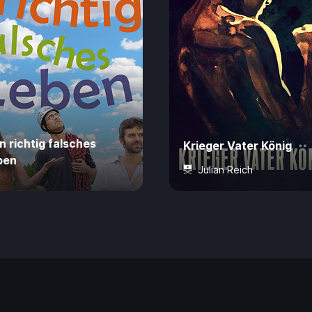
n richtig falsches
Krieger Vater König
ben
Julian Reich
ahre
80 Min.
4,99 €
16 Jahre
60 Min.
4,