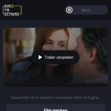
Menü
Alle Filme
Filmkollektionen
So funktioniert's
Trailer abspielen
Guthaben
Die KOD-App
play_arrow
volume_up
fullscreen
more_vert
0:00 / 2:17
Dieser Film ist in deinem Land leider nicht verfügbar.