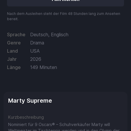
Guthaben
Aufladen
Nach dem Ausleihen steht der Film 48 Stunden lang zum Ansehen
bereit.
Einlösen
Sprache
Deutsch, Englisch
Genre
Drama
Land
USA
Jahr
2026
Länge
149 Minuten
Marty Supreme
Kurzbeschreibung
Nominiert für 9 Oscars® – Schuhverkäufer Marty will
Weltmeister im Tischtennis werden und in den Olymp der