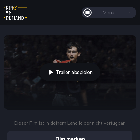
Menü
Alle Filme
Filmkollektionen
So funktioniert's
Trailer abspielen
Guthaben
Die KOD-App
play_arrow
volume_up
fullscreen
more_vert
0:00 / 2:30
Dieser Film ist in deinem Land leider nicht verfügbar.