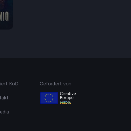
99 €
niert KoD
Gefördert von
takt
edia