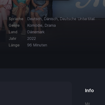
Sprache
Deutsch, Dänisch, Deutsche Untertitel
Genre
Komödie, Drama
Land
Dänemark
Jahr
2022
Länge
96 Minuten
Info
Mit