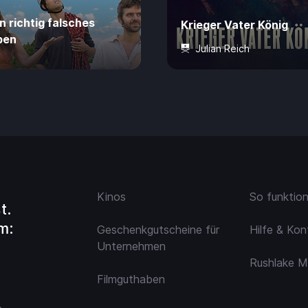
n richtig falsches
Krieger Vater König
ben
Julian Reich
ahre
80 Min.
4,99 €
16 Jahre
60 Min.
4,
Kinos
So funktio
t.
m:
Geschenkgutscheine für
Hilfe & Kon
Unternehmen
Rushlake M
Filmguthaben