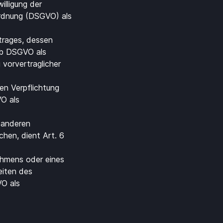
lligung der
ordnung (DSGVO) als
trages, dessen
t. b DSGVO als
 vorvertraglicher
en Verpflichtung
VO als
r anderen
hen, dient Art. 6
ehmens oder eines
eiten des
VO als